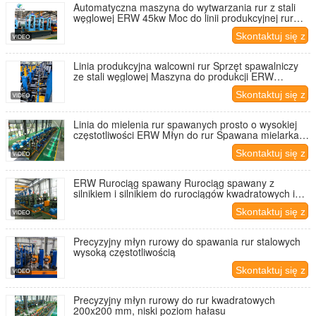
Automatyczna maszyna do wytwarzania rur z stali
węglowej ERW 45kw Moc do linii produkcyjnej rur
Precision Tube Mill Machine
Skontaktuj się z
nami
Linia produkcyjna walcowni rur Sprzęt spawalniczy
ze stali węglowej Maszyna do produkcji ERW
wysokiej częstotliwości Φ114-Φ273 Linia rur
Skontaktuj się z
spawanych o wysokiej precyzji
nami
Linia do mielenia rur spawanych prosto o wysokiej
częstotliwości ERW Młyn do rur Spawana mielarka
do rur
Skontaktuj się z
nami
ERW Rurociąg spawany Rurociąg spawany z
silnikiem i silnikiem do rurociągów kwadratowych i
okrągłych
Skontaktuj się z
nami
Precyzyjny młyn rurowy do spawania rur stalowych
wysoką częstotliwością
Skontaktuj się z
nami
Precyzyjny młyn rurowy do rur kwadratowych
200x200 mm, niski poziom hałasu