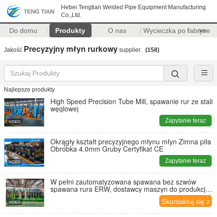
Hebei Tengtian Welded Pipe Equipment Manufacturing
Co.,Ltd.
Do domu
Produkty
O nas
Wycieczka po fabryce
>>
Precyzyjny młyn rurkowy
Jakość
supplier.
(158)
Najlepsze produkty
High Speed ​​Precision Tube Mill, spawanie rur ze stali
węglowej
Zapytanie teraz
Okrągły kształt precyzyjnego młynu młyn Zimna piła
Obróbka 4.0mm Gruby Certyfikat CE
Zapytanie teraz
W pełni zautomatyzowana spawana bez szwów
spawana rura ERW, dostawcy maszyn do produkcji
rur
Skontaktuj się z
nami