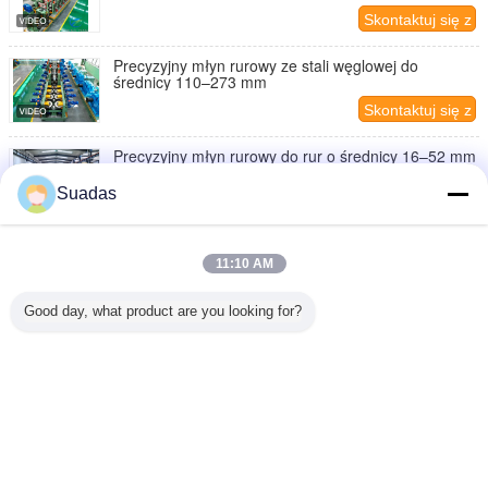
Skontaktuj się z
nami
Precyzyjny młyn rurowy ze stali węglowej do
średnicy 110–273 mm
Skontaktuj się z
nami
Precyzyjny młyn rurowy do rur o średnicy 16–52 mm
Suadas
Skontaktuj się z
nami
Φ114-Φ273 Precyzyjny młyn rurowy do zastosowań
przemysłowych
11:10 AM
Skontaktuj się z
Good day, what product are you looking for?
nami
1 / 16
Zmień język
Polish