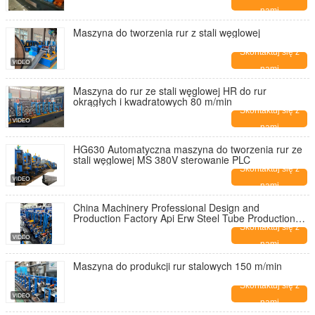
nami
Maszyna do tworzenia rur z stali węglowej
Skontaktuj się z
nami
Maszyna do rur ze stali węglowej HR do rur
okrągłych i kwadratowych 80 m/min
Skontaktuj się z
nami
HG630 Automatyczna maszyna do tworzenia rur ze
stali węglowej MS 380V sterowanie PLC
Skontaktuj się z
nami
China Machinery Professional Design and
Production Factory Api Erw Steel Tube Production
Mill Line 4-12mm Maszyna do wytwarzania rur o
Skontaktuj się z
grubości ściany
nami
Maszyna do produkcji rur stalowych 150 m/min
Skontaktuj się z
nami