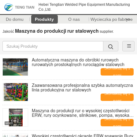
Hebei Tengtian Welded Pipe Equipment Manufacturing
Co.,Ltd.
Do domu
Produkty
O nas
Wycieczka po fabryce
>>
Maszyna do produkcji rur stalowych
Jakość
supplier.
Automatyczna maszyna do obróbki rurowych
rurowatych prostokątnych rurociągów stalowych
Skontaktuj się z
nami
Zaawansowana profesjonalna szybka automatyczna
linia produkcyjna rur stalowych
Skontaktuj się z
nami
Maszyna do produkcji rur o wysokiej częstotliwości
ERW, rury ocynkowane, silnikowe, pompa, wysoka
wydajność, rury ze stali węglowej, maszyna do
Skontaktuj się z
produkcji rur
nami
Wysokiej częstotliwości okrągłe ERW spawanie Rury