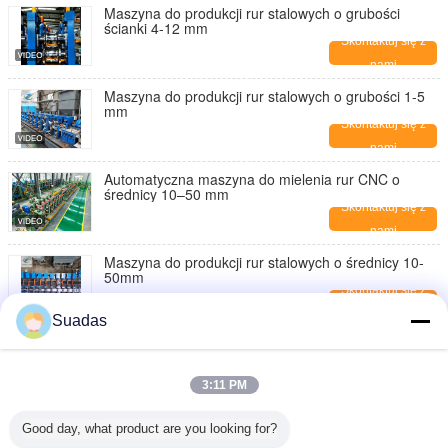
Maszyna do produkcji rur stalowych o grubości
ścianki 4-12 mm
Skontaktuj się z
nami
Maszyna do produkcji rur stalowych o grubości 1-5
mm
Skontaktuj się z
nami
Automatyczna maszyna do mielenia rur CNC o
średnicy 10–50 mm
Skontaktuj się z
nami
Maszyna do produkcji rur stalowych o średnicy 10-
50mm
Skontaktuj się z
nami
Suadas
W pełni automatyczna maszyna do mielenia rur
Średnica 10-50 mm 90 m/min
Skontaktuj się z
3:11 PM
nami
Automatyczna maszyna do mielenia rur stalowych w
Good day, what product are you looking for?
kartonach