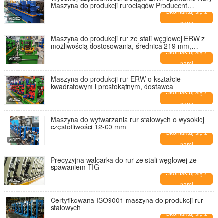
Maszyna do produkcji rurociągów Producent
Rurociągów z stali węglowej Rurociąg do rurociągów
Skontaktuj się z
50 mm
nami
Maszyna do produkcji rur ze stali węglowej ERW z
możliwością dostosowania, średnica 219 mm,
maszyna do produkcji rur kwadratowych ze stali
Skontaktuj się z
ERW, maszyna do formowania końcówek rur
nami
kwadratowych
Maszyna do produkcji rur ERW o kształcie
kwadratowym i prostokątnym, dostawca
Skontaktuj się z
nami
Maszyna do wytwarzania rur stalowych o wysokiej
częstotliwości 12-60 mm
Skontaktuj się z
nami
Precyzyjna walcarka do rur ze stali węglowej ze
spawaniem TIG
Skontaktuj się z
nami
Certyfikowana ISO9001 maszyna do produkcji rur
stalowych
Skontaktuj się z