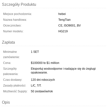
Szczegóły Produktu
Miejsce pochodzenia:
hebei
Nazwa handlowa:
TengTian
Orzecznictwo:
CE, ISO9001, BV
Numer modelu:
HG219
Zapłata
Minimalne
1 SET
zamówienie:
Cena:
$100000 to $1 million
Szczegóły
Eksportuj wodoodporne i nadające się do żeglugi
opakowanie.
pakowania:
Czas dostawy:
120 dni roboczych
Zasady płatności:
L/C, T/T.
Możliwość Supply:
50 zestawów/rok
Opis