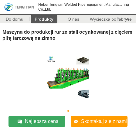
Hebei Tengtian Welded Pipe Equipment Manufacturing
Co.,Ltd.
Do domu
Produkty
O nas
Wycieczka po fabryce
>>
Maszyna do produkcji rur ze stali ocynkowanej z cięciem
piłą tarczową na zimno
Najlepsza cena
Skontaktuj się z nami