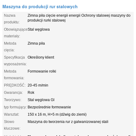
Maszyna do produkcji rur stalowych
Nazwa
Zimna piła cięcie energii energii Ochrony stalowej maszyny do
produkcji rurki stalowej
produktu:
Obowiązujące
Stal węglowa
materiały:
Metoda
Zimna piła
cięcia:
Specyfikacja
Określony klient
wyposażenia:
Metoda
Formowanie rolki
formowania:
PRĘDKOŚĆ:
20-45 m/min
Gwarancja:
Rok
Tworzywo:
Stal węglowa GI
typ formujący:
Bezpośrednie formowanie
Warsztat:
150 x 16 m, H>5 m (dźwig do ziemi)
Słowo
Maszyna do tworzenia rur z galwanizowanej stali
kluczowe: