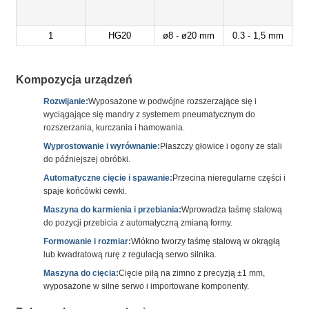
1
HG20
ø8 - ø20 mm
0.3 - 1,5 mm
Kompozycja urządzeń
Rozwijanie:
Wyposażone w podwójne rozszerzające się i
wyciągające się mandry z systemem pneumatycznym do
rozszerzania, kurczania i hamowania.
Wyprostowanie i wyrównanie:
Płaszczy głowice i ogony ze stali
do późniejszej obróbki.
Automatyczne cięcie i spawanie:
Przecina nieregularne części i
spaje końcówki cewki.
Maszyna do karmienia i przebiania:
Wprowadza taśmę stalową
do pozycji przebicia z automatyczną zmianą formy.
Formowanie i rozmiar:
Włókno tworzy taśmę stalową w okrągłą
lub kwadratową rurę z regulacją serwo silnika.
Maszyna do cięcia:
Cięcie piłą na zimno z precyzją ±1 mm,
wyposażone w silne serwo i importowane komponenty.