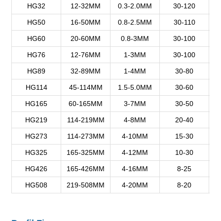
HG32
12-32MM
0.3-2.0MM
30-120
Zostaw wiadomość
HG50
16-50MM
0.8-2.5MM
30-110
Oddzwonimy wkrótce!
HG60
20-60MM
0.8-3MM
30-100
HG76
12-76MM
1-3MM
30-100
HG89
32-89MM
1-4MM
30-80
HG114
45-114MM
1.5-5.0MM
30-60
HG165
60-165MM
3-7MM
30-50
HG219
114-219MM
4-8MM
20-40
HG273
114-273MM
4-10MM
15-30
HG325
165-325MM
4-12MM
10-30
HG426
165-426MM
4-16MM
8-25
HG508
219-508MM
4-20MM
8-20
Zatwierdź