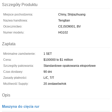
Szczegóły Produktu
Miejsce pochodzenia:
Chiny, Shijiazhuang
Nazwa handlowa:
Tengtian
Orzecznictwo:
CE,ISO9001, BV
Numer modelu:
HG102
Zapłata
Minimalne zamówienie:
1 SET
Cena:
$100000 to $1 million
Szczegóły pakowania:
Standardowe opakowania eksportowe
Czas dostawy:
90 dni
Zasady płatności:
L/C, T/T
Możliwość Supply:
20 zestawów/rok
Opis
Maszyna do cięcia rur