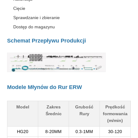
Cięcie
Sprawdzanie i zbieranie
Dostęp do magazynu
Schemat Przepływu Produkcji
Modele Młynów do Rur ERW
Model
Zakres
Grubość
Prędkość
M
Średnic
Rury
formowania
(m/min)
HG20
8-20MM
0.3-1MM
30-120