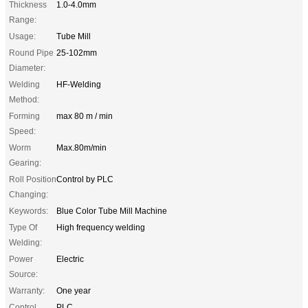
Thickness
1.0-4.0mm
Range:
Usage:
Tube Mill
Round Pipe
25-102mm
Diameter:
Welding
HF-Welding
Method:
Forming
max 80 m / min
Speed:
Worm
Max.80m/min
Gearing:
Roll Position
Control by PLC
Changing:
Keywords:
Blue Color Tube Mill Machine
Type Of
High frequency welding
Welding:
Power
Electric
Source:
Warranty:
One year
Control
PLC