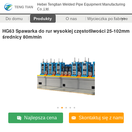
Hebei Tengtian Welded Pipe Equipment Manufacturing
Co.,Ltd.
Do domu
Produkty
O nas
Wycieczka po fabryce
>>
HG63 Spawarka do rur wysokiej częstotliwości 25-102mm
średnicy 80m/min
Najlepsza cena
Skontaktuj się z nami