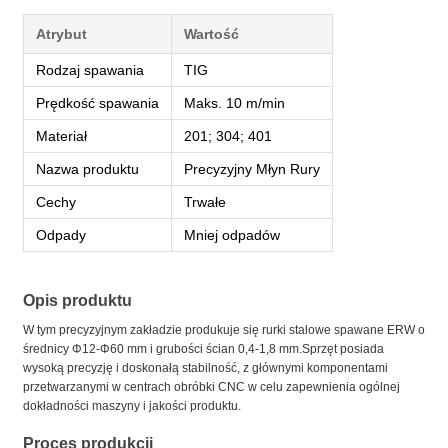
Atrybut
Wartość
Rodzaj spawania
TIG
Prędkość spawania
Maks. 10 m/min
Materiał
201; 304; 401
Nazwa produktu
Precyzyjny Młyn Rury
Cechy
Trwałe
Odpady
Mniej odpadów
Opis produktu
W tym precyzyjnym zakładzie produkuje się rurki stalowe spawane ERW o
średnicy Φ12-Φ60 mm i grubości ścian 0,4-1,8 mm.Sprzęt posiada
wysoką precyzję i doskonałą stabilność, z głównymi komponentami
przetwarzanymi w centrach obróbki CNC w celu zapewnienia ogólnej
dokładności maszyny i jakości produktu.
Proces produkcji