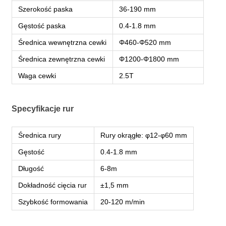
Szerokość paska
36-190 mm
Gęstość paska
0.4-1.8 mm
Średnica wewnętrzna cewki
Φ460-Φ520 mm
Średnica zewnętrzna cewki
Φ1200-Φ1800 mm
Waga cewki
2.5T
Specyfikacje rur
Średnica rury
Rury okrągłe: φ12-φ60 mm
Gęstość
0.4-1.8 mm
Długość
6-8m
Dokładność cięcia rur
±1,5 mm
Szybkość formowania
20-120 m/min