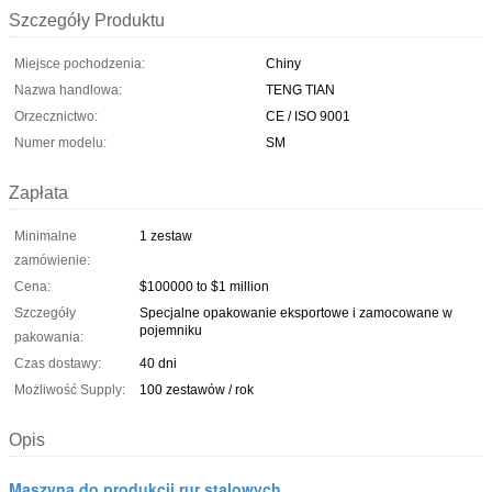
Szczegóły Produktu
Miejsce pochodzenia:
Chiny
Nazwa handlowa:
TENG TIAN
Orzecznictwo:
CE / ISO 9001
Numer modelu:
SM
Zapłata
Minimalne
1 zestaw
zamówienie:
Cena:
$100000 to $1 million
Szczegóły
Specjalne opakowanie eksportowe i zamocowane w
pojemniku
pakowania:
Czas dostawy:
40 dni
Możliwość Supply:
100 zestawów / rok
Opis
Maszyna do produkcji rur stalowych