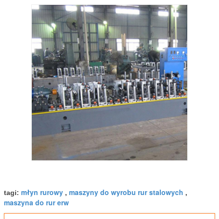
młyn rurowy
maszyny do wyrobu rur stalowych
tagi:
,
,
maszyna do rur erw