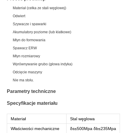
Materiał (cełka ze stali węglowej)
Odwiert
Szywacze i spawarki
Akumulatory poziome (lub klatkowe)
Młyn do formowania
Spawacz ERW
Młyn rozmiarowy
Wyrównywanie grubo (głowa indyka)
Odcięcie maszyny
Nie ma stołu.
Parametry techniczne
Specyfikacje materiału
Materiał
Stal węglowa
Właściwości mechaniczne
δs≤500Mpa δb≤235Mpa