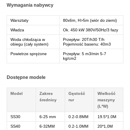
Wymagania nabywcy
Warsztaty
80x6m, H>5m (wiór do ziemi)
Władza
Ok. 450 kW 380V/50Hz/3 fazy
Woda chłodząca w
Przepływ: 20T/h30 T/h
obiegu (cały system)
Pojemność basenu: 40m3
Powietrze sprężone
Przepływ: 5 m3/min 5-7
kg/cm2
Dostępne modele
Model
Zakres
Gęstość
Wielkość
średnicy
rur
maszyny
(L*W)
SS30
6-25 mm
0.2-0.8MM
19.5*1.0M
SS40
6-32MM
0.2-1.0MM
20*1,0M