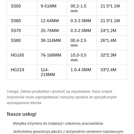
SS50
9-51MM
00,2-1,5
21.5*1.1M
mm
SS60
12-64MM
0.3-2.0MM
21.5*1.1M
SS70
25-76MM
0.3-2.0MM
24*1,2M
SS80
38-114MM
00,4-2,5
26*1,4M
mm
HG165
76-168MM
10,0-3,5
32*2,3M
mm
HG219
114-
1.0-4.0MM
33*2,4M
219MM
Uwaga: Zakres produktów i grubość są regulowane. Nasz zespół
inżynierów może zaprojektować maszyny zgodnie ze specyficznymi
wymaganiami klienta.
Nasze usługi
Wysyłka inżyniera do instalacji i szkolenia pracowników
Jednoletnia gwarancja jakości z dożywotnim serwisem naprawczym