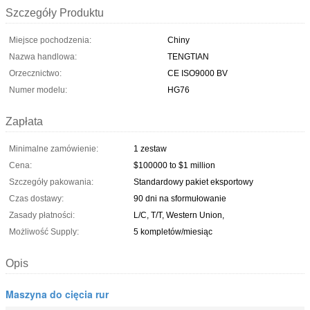
Szczegóły Produktu
Miejsce pochodzenia:
Chiny
Nazwa handlowa:
TENGTIAN
Orzecznictwo:
CE ISO9000 BV
Numer modelu:
HG76
Zapłata
Minimalne zamówienie:
1 zestaw
Cena:
$100000 to $1 million
Szczegóły pakowania:
Standardowy pakiet eksportowy
Czas dostawy:
90 dni na sformułowanie
Zasady płatności:
L/C, T/T, Western Union,
Możliwość Supply:
5 kompletów/miesiąc
Opis
Maszyna do cięcia rur