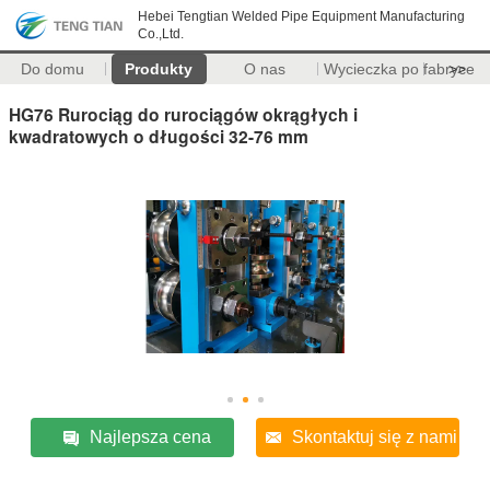
Hebei Tengtian Welded Pipe Equipment Manufacturing
Co.,Ltd.
Do domu
Produkty
O nas
Wycieczka po fabryce
>>
HG76 Rurociąg do rurociągów okrągłych i
kwadratowych o długości 32-76 mm
Najlepsza cena
Skontaktuj się z nami