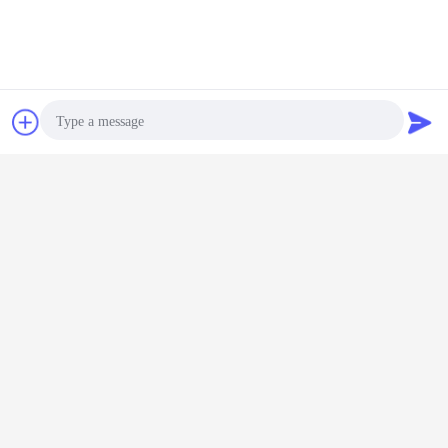
Czat
Poprosić o
Nasze biuro
wycenę
Photo
Video Call
Audio Call
Nasz zespół inżynierów