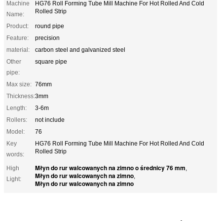
Machine
HG76 Roll Forming Tube Mill Machine For Hot Rolled And Cold
Rolled Strip
Name:
Product:
round pipe
Feature:
precision
material:
carbon steel and galvanized steel
Other
square pipe
pipe:
Max size:
76mm
Thickness:
3mm
Length:
3-6m
Rollers:
not include
Model:
76
Key
HG76 Roll Forming Tube Mill Machine For Hot Rolled And Cold
Rolled Strip
words:
Młyn do rur walcowanych na zimno o średnicy 76 mm
High
,
Młyn do rur walcowanych na zimno
,
Light:
Młyn do rur walcowanych na zimno