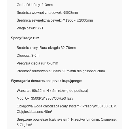
Grubość taśmy: 1-3mm
Średnica wewnętrzna cewek: Φ508mm
Średnica zewnętrzna cewek: Φ1300～φ2000mm
Waga cewki: ≤2T
Specyfikacje rur:
Średnica rury: Rura okrągła 32-76mm
Długość: 3-6m
Precyzja cięcia rur: 0-6mm
Prędkość formowania: Maks. 90m/min dla grubości 2mm
Wymagania dostarczone przez kupującego:
Warsztat: 60x12m, H＞5m (dźwig do podłoża)
Moc: Ok. 3500KW 380V/60Hz/3 fazy
Obiegowa woda chłodząca (cały system): Przepływ:30+30 CBM,
Objętość basenu:40m³
Sprężone powietrze (cały system): Przepływ:5m³/min, Ciśnienie:
5-7kg/cm²