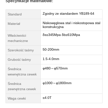
Specyfikacje materiałowe:
Zgodny ze standardem YB189-64
Standard
Niskowęglowa stal i niskostopowa stal
Materiał
konstrukcyjna
δs≤345Mpa δb≤610Mpa
Właściwości
mechaniczne
50-200mm
Szerokość taśmy
1.5-4.0mm
Grubość taśmy
φ480～φ570mm
Średnica
wewnętrzna cewek
φ1000～φ1800mm
Średnica
zewnętrzna cewek
≤4.0T
Waga cewki