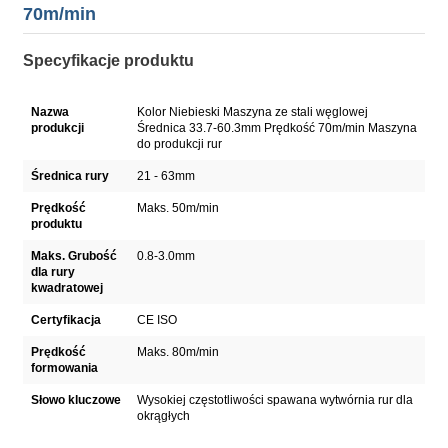
70m/min
Specyfikacje produktu
Nazwa
Kolor Niebieski Maszyna ze stali węglowej
produkcji
Średnica 33.7-60.3mm Prędkość 70m/min Maszyna
do produkcji rur
Średnica rury
21 - 63mm
Prędkość
Maks. 50m/min
produktu
Maks. Grubość
0.8-3.0mm
dla rury
kwadratowej
Certyfikacja
CE ISO
Prędkość
Maks. 80m/min
formowania
Słowo kluczowe
Wysokiej częstotliwości spawana wytwórnia rur dla
okrągłych