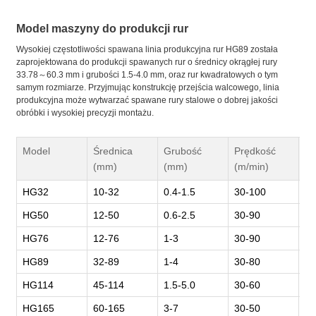
Model maszyny do produkcji rur
Wysokiej częstotliwości spawana linia produkcyjna rur HG89 została
zaprojektowana do produkcji spawanych rur o średnicy okrągłej rury
33.78～60.3 mm i grubości 1.5-4.0 mm, oraz rur kwadratowych o tym
samym rozmiarze. Przyjmując konstrukcję przejścia walcowego, linia
produkcyjna może wytwarzać spawane rury stalowe o dobrej jakości
obróbki i wysokiej precyzji montażu.
Model
Średnica
Grubość
Prędkość
Mo
(mm)
(mm)
(m/min)
(k
HG32
10-32
0.4-1.5
30-100
25
HG50
12-50
0.6-2.5
30-90
30
HG76
12-76
1-3
30-90
32
HG89
32-89
1-4
30-80
35
HG114
45-114
1.5-5.0
30-60
40
HG165
60-165
3-7
30-50
60