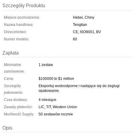
Szczegóły Produktu
Miejsce pochodzenia:
Hebei, Chiny
Nazwa handlowa:
Tengtian
Orzecznictwo:
CE, ISO9001, BV
Numer modelu:
60
Zapłata
Minimalne
1 zestaw
zamówienie:
Cena:
$100000 to $1 million
Szczegóły
Eksportuj wodoodporne i nadające się do żeglugi
opakowanie.
pakowania:
Czas dostawy:
4 miesiące
Zasady płatności:
L/C, T/T, Western Union
Możliwość Supply:
50 zestawów rocznie
Opis