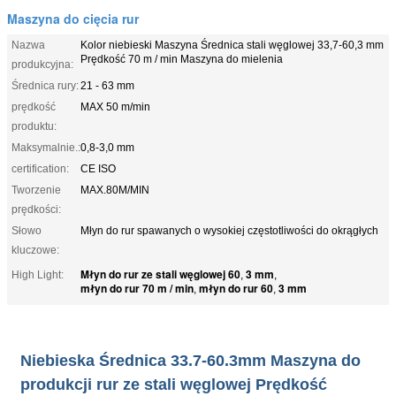
Maszyna do cięcia rur
Nazwa
Kolor niebieski Maszyna Średnica stali węglowej 33,7-60,3 mm
Prędkość 70 m / min Maszyna do mielenia
produkcyjna:
Średnica rury:
21 - 63 mm
prędkość
MAX 50 m/min
produktu:
Maksymalnie.:
0,8-3,0 mm
certification:
CE ISO
Tworzenie
MAX.80M/MIN
prędkości:
Słowo
Młyn do rur spawanych o wysokiej częstotliwości do okrągłych
kluczowe:
Młyn do rur ze stali węglowej 60
3 mm
High Light:
,
,
młyn do rur 70 m / min
młyn do rur 60
3 mm
,
,
Niebieska Średnica 33.7-60.3mm Maszyna do
produkcji rur ze stali węglowej Prędkość