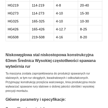
HG219
114-219
4-8
20-40
80
HG273
114-273
4-10
15-30
10
HG325
165-325
4-10
10-30
12
HG426
165-426
4-12.7
8-25
14
HG508
219-508
4-16
8-20
20
Niskowęglowa stal niskostopowa konstrukcyjna
63mm Średnica Wysokiej częstotliwości spawana
wytwórnia rur
Ta maszyna została zaprojektowana do produkcji spawanych rur
stalowych, w tym rur okrągłych, kwadratowych i odkształconych.
Przyjmując konstrukcję przejścia walcowego, linia produkcyjna może
wytwarzać spawane rury stalowe o dobrej jakości obróbki i wysokiej
precyzji montażu.
Główne parametry i specyfikacje: