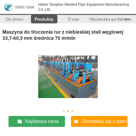
Hebei Tengtian Welded Pipe Equipment Manufacturing
Co.,Ltd.
Do domu
Produkty
O nas
Wycieczka po fabryce
>>
Maszyna do tłoczenia rur z niebieskiej stali węglowej
33,7-60,3 mm średnica 70 m/min
Najlepsza cena
Skontaktuj się z nami