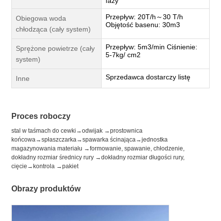
fazy
Przepływ: 20T/h～30 T/h
Obiegowa woda
Objętość basenu: 30m3
chłodząca (cały system)
Przepływ: 5m3/min Ciśnienie:
Sprężone powietrze (cały
5-7kg/ cm2
system)
Sprzedawca dostarczy listę
Inne
Proces roboczy
stal w taśmach do cewki→odwijak →prostownica
końcowa→spłaszczarka→spawarka ścinająca→jednostka
magazynowania materiału →formowanie, spawanie, chłodzenie,
dokładny rozmiar średnicy rury →dokładny rozmiar długości rury,
cięcie→kontrola →pakiet
Obrazy produktów