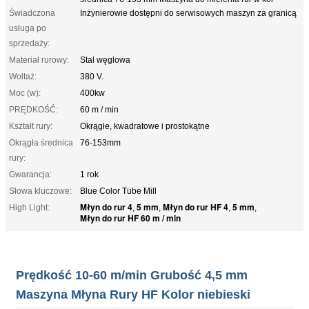
Świadczona
Inżynierowie dostępni do serwisowych maszyn za granicą
usługa po
sprzedaży:
Materiał rurowy:
Stal węglowa
Woltaż:
380 V.
Moc (w):
400kw
PRĘDKOŚĆ:
60 m / min
Kształt rury:
Okrągłe, kwadratowe i prostokątne
Okrągła średnica
76-153mm
rury:
Gwarancja:
1 rok
Słowa kluczowe:
Blue Color Tube Mill
Młyn do rur 4
5 mm
Młyn do rur HF 4
5 mm
High Light:
,
,
,
,
Młyn do rur HF 60 m / min
Prędkość 10-60 m/min Grubość 4,5 mm
Maszyna Młyna Rury HF Kolor niebieski