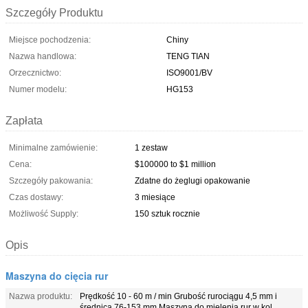
Szczegóły Produktu
Miejsce pochodzenia:
Chiny
Nazwa handlowa:
TENG TIAN
Orzecznictwo:
ISO9001/BV
Numer modelu:
HG153
Zapłata
Minimalne zamówienie:
1 zestaw
Cena:
$100000 to $1 million
Szczegóły pakowania:
Zdatne do żeglugi opakowanie
Czas dostawy:
3 miesiące
Możliwość Supply:
150 sztuk rocznie
Opis
Maszyna do cięcia rur
Nazwa produktu:
Prędkość 10 - 60 m / min Grubość rurociągu 4,5 mm i
średnica 76-153 mm Maszyna do mielenia rur w kol