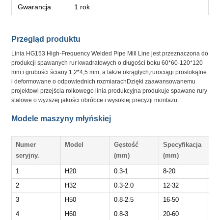
Gwarancja
1 rok
Przegląd produktu
Linia HG153 High-Frequency Welded Pipe Mill Line jest przeznaczona do
produkcji spawanych rur kwadratowych o długości boku 60*60-120*120
mm i grubości ściany 1,2*4,5 mm, a także okrągłych,rurociągi prostokątne
i deformowane o odpowiednich rozmiarachDzięki zaawansowanemu
projektowi przejścia rolkowego linia produkcyjna produkuje spawane rury
stalowe o wyższej jakości obróbce i wysokiej precyzji montażu.
Modele maszyny młyńskiej
Numer
Model
Gęstość
Specyfikacja
Pr
seryjny.
(mm)
(mm)
(m
1
H20
0.3-1
8-20
30
2
H32
0.3-2.0
12-32
30
3
H50
0.8-2.5
16-50
30
4
H60
0.8-3
20-60
30