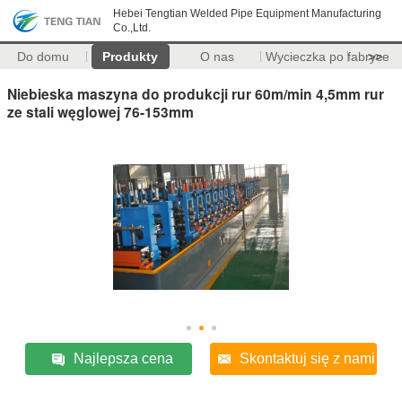
Hebei Tengtian Welded Pipe Equipment Manufacturing
Co.,Ltd.
Do domu
Produkty
O nas
Wycieczka po fabryce
>>
Niebieska maszyna do produkcji rur 60m/min 4,5mm rur
ze stali węglowej 76-153mm
Najlepsza cena
Skontaktuj się z nami