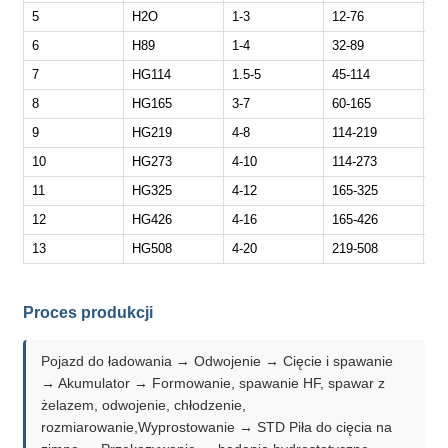
5
H2O
1-3
12-76
30
6
H89
1-4
32-89
30
7
HG114
1.5-5
45-114
30
8
HG165
3-7
60-165
30
9
HG219
4-8
114-219
20
10
HG273
4-10
114-273
15
11
HG325
4-12
165-325
10
12
HG426
4-16
165-426
8-
13
HG508
4-20
219-508
8-
Proces produkcji
Pojazd do ładowania → Odwojenie → Cięcie i spawanie
→ Akumulator → Formowanie, spawanie HF, spawar z
żelazem, odwojenie, chłodzenie,
rozmiarowanie,Wyprostowanie → STD Piła do cięcia na