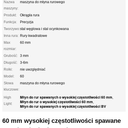
Nazwa
maszyna do młyna rurowego
maszyny:
Produkt:
Okrągła rura
Funkcja:
Precyzja
Tworzywo:
stal węglowa i stal ocynkowana
Inna rura:
Rury kwadratowe
Max
60 mm
rozmiar:
Grubość:
3 mm
Długość:
3-6m
Rolki:
nie uwzględniać
Model:
60
Słowa
maszyna do młyna rurowego
kluczowe:
Młyn do rur spawanych o wysokiej częstotliwości 60 mm
High
,
Młyn do rur o wysokiej częstotliwości 60 mm
,
Light:
Młyn do rur spawanych o wysokiej częstotliwości BV
60 mm wysokiej częstotliwości spawane