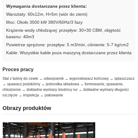
Wymagania dostarczane przez klienta:
Warsztaty: 60x12m, H>5m (wiór do ziemi)
Moc: Około 3500 kW 380V/60Hz/3 fazy
Krążenie wody chłodzącej: przepływ: 30+30 CBM, objętość
basenu: 40m3
Powietrze sprężone: przepływ: 5 m3/min, ciśnienie: 5-7 kg/cm2
Kable: Wszystkie kable poza maszyną dostarczane przez klienta
Proces pracy
Stal z taśmy do cewki → odwojownik → wyprostowacz końcowy → spłaszczacz
→ spawacz podskórny → jednostka składowa → formowanie, spawanie,
chłodzenie → dokładne wymiary średnicy rur → dokładne wymiary długości
rur,cięcie → inspekcja → pakowanie
Obrazy produktów