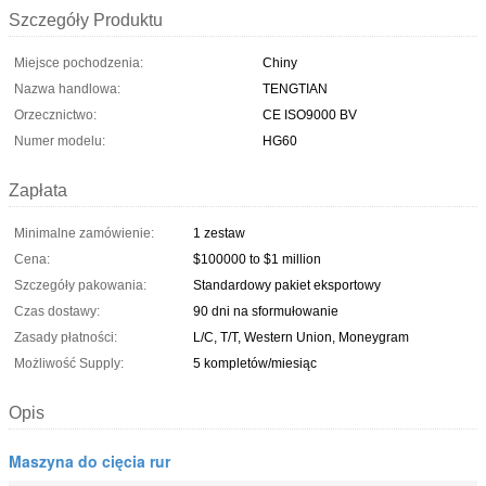
Szczegóły Produktu
Miejsce pochodzenia:
Chiny
Nazwa handlowa:
TENGTIAN
Orzecznictwo:
CE ISO9000 BV
Numer modelu:
HG60
Zapłata
Minimalne zamówienie:
1 zestaw
Cena:
$100000 to $1 million
Szczegóły pakowania:
Standardowy pakiet eksportowy
Czas dostawy:
90 dni na sformułowanie
Zasady płatności:
L/C, T/T, Western Union, Moneygram
Możliwość Supply:
5 kompletów/miesiąc
Opis
Maszyna do cięcia rur