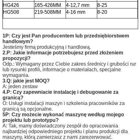
HG426
165-426MM
4-12,7 mm
8-25
HG508
219-508MM
4-16 mm
8-20
1P: Czy jest Pan producentem lub przedsiębiorstwem
handlowym?
Jesteśmy firmą produkcyjną i handlową.
2.P: Jakie informacje potrzebujesz przed złożeniem
propozycji?
Odp.: Wymagany przez Ciebie zakres średnicy i grubości rur
lub rysunki profili, informacje o materiałach, specjalne
wymagania.
3.Q: jakie jest MOQ?
A: jeden zestaw
4.P: Czy zapewniacie instalację i debugowanie za
granicą?
O: Usługi instalacji maszyn i szkolenia pracowników za
granicą są opcjonalne.
5P: Czy możecie wykonać maszynę według mojego
projektu lub prototypu?
A: Tak, mamy doświadczony zespół do opracowania
najbardziej odpowiedniego projektu i planu produkcji dla
maszyny, którą zamierzasz z nami zarezerwować.