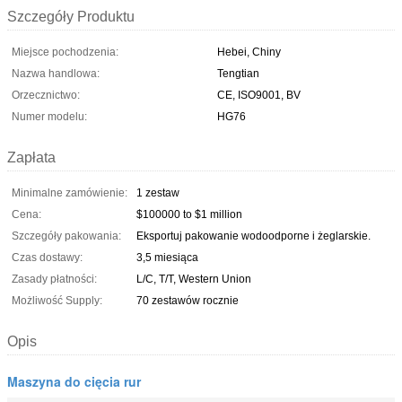
Szczegóły Produktu
Miejsce pochodzenia:
Hebei, Chiny
Nazwa handlowa:
Tengtian
Orzecznictwo:
CE, ISO9001, BV
Numer modelu:
HG76
Zapłata
Minimalne zamówienie:
1 zestaw
Cena:
$100000 to $1 million
Szczegóły pakowania:
Eksportuj pakowanie wodoodporne i żeglarskie.
Czas dostawy:
3,5 miesiąca
Zasady płatności:
L/C, T/T, Western Union
Możliwość Supply:
70 zestawów rocznie
Opis
Maszyna do cięcia rur