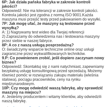
6P: Jak działa pańska fabryka w zakresie kontroli
jakości?
Odpowiedź: Nie ma tolerancji w zakresie kontroli jakości.
Kontrola jakości jest zgodna z normą ISO 9001.Każda
maszyna musi przejść testy przed pakowaniem do wysyłki.
7P: Jak mogę ufać, że maszyny są testowane przed
wysyłką?
A: 1) Nagrywamy test wideo dla Twojej referencji
2) Zapraszamy do odwiedzenia nas i testowania maszyny
przez siebie w naszej fabryce.
8P: A co z naszą usługą posprzedażną?
O: świadczymy wsparcie techniczne online oraz usługi
zagraniczne przez wykwalifikowanych techników.
9.P: Co powinienem zrobić, jeśli dopiero zaczynam nowy
biznes?
Odpowiedź: Skontaktuj się z nami natychmiast, zapewniamy
bezpłatną usługę konsultingową przed sprzedażą. Możemy
również pomóc w rozwiązaniu zakupu materiału (wleśnia
stalowa), pociągu pracowników, ceny na rynku
międzynarodowym.
10P: Czy mogę odwiedzić waszą fabrykę, aby sprawdzić
maszyny na miejscu?
A: Jesteśmy producentem i witamy klientów, aby odwiedzili
naszą fabrykę.