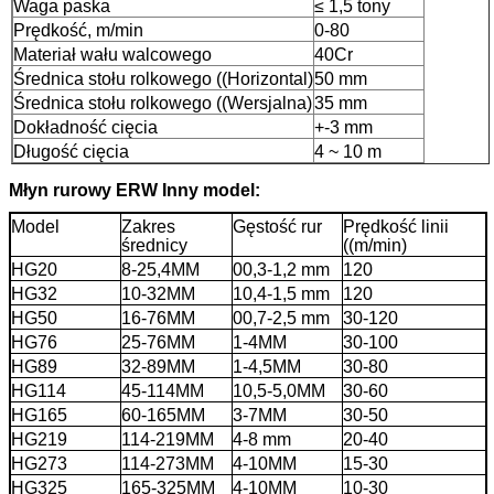
Waga paska
≤ 1,5 tony
Prędkość, m/min
0-80
Materiał wału walcowego
40Cr
Średnica stołu rolkowego ((Horizontal)
50 mm
Średnica stołu rolkowego ((Wersjalna)
35 mm
Dokładność cięcia
+-3 mm
Długość cięcia
4 ~ 10 m
Młyn rurowy ERW Inny model:
Model
Zakres
Gęstość rur
Prędkość linii
średnicy
((m/min)
HG20
8-25,4MM
00,3-1,2 mm
120
HG32
10-32MM
10,4-1,5 mm
120
HG50
16-76MM
00,7-2,5 mm
30-120
HG76
25-76MM
1-4MM
30-100
HG89
32-89MM
1-4,5MM
30-80
HG114
45-114MM
10,5-5,0MM
30-60
HG165
60-165MM
3-7MM
30-50
HG219
114-219MM
4-8 mm
20-40
HG273
114-273MM
4-10MM
15-30
HG325
165-325MM
4-10MM
10-30