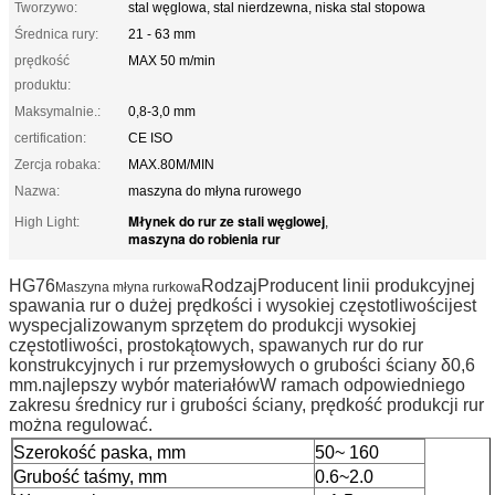
Tworzywo:
stal węglowa, stal nierdzewna, niska stal stopowa
Średnica rury:
21 - 63 mm
prędkość
MAX 50 m/min
produktu:
Maksymalnie.:
0,8-3,0 mm
certification:
CE ISO
Zercja robaka:
MAX.80M/MIN
Nazwa:
maszyna do młyna rurowego
Młynek do rur ze stali węglowej
High Light:
,
maszyna do robienia rur
HG76
Rodzaj
Producent linii produkcyjnej
Maszyna młyna rurkowa
spawania rur o dużej prędkości i wysokiej częstotliwości
jest
wyspecjalizowanym sprzętem do produkcji wysokiej
częstotliwości, prostokątowych, spawanych rur do rur
konstrukcyjnych i rur przemysłowych o grubości ściany δ0,6
mm.najlepszy wybór materiałówW ramach odpowiedniego
zakresu średnicy rur i grubości ściany, prędkość produkcji rur
można regulować.
Szerokość paska, mm
50
~ 160
Grubość taśmy, mm
0.6~2.0