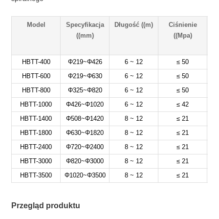
Model
Specyfikacja
Długość ((m)
Ciśnienie
P
((mm)
((Mpa)
HBTT-400
Φ219~Φ426
6 ~ 12
≤ 50
HBTT-600
Φ219~Φ630
6 ~ 12
≤ 50
HBTT-800
Φ325~Φ820
6 ~ 12
≤ 50
HBTT-1000
Φ426~Φ1020
6 ~ 12
≤ 42
HBTT-1400
Φ508~Φ1420
8 ~ 12
≤ 21
HBTT-1800
Φ630~Φ1820
8 ~ 12
≤ 21
HBTT-2400
Φ720~Φ2400
8 ~ 12
≤ 21
HBTT-3000
Φ820~Φ3000
8 ~ 12
≤ 21
HBTT-3500
Φ1020~Φ3500
8 ~ 12
≤ 21
Przegląd produktu