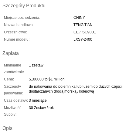
Szczegóły Produktu
Miejsce pochodzenia:
CHINY
Nazwa handlowa:
TENG TIAN
Orzecznictwo:
CE / ISO9001
Numer modelu:
LXSY-2400
Zapłata
Minimalne
1 zestaw
zamówienie:
Cena:
$100000 to $1 million
Szczegóły
do pakowania do pojemnika lub luzem do dużych części i
dostarczanych drogą morską / kolejową
pakowania:
Czas dostawy:
3 miesiące
Możliwość
30 Zestaw / rok
Supply:
Opis