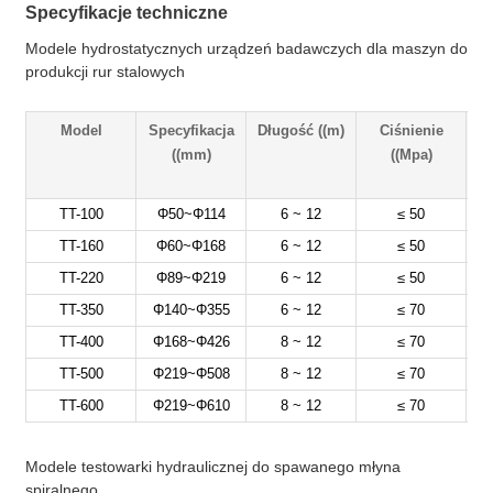
Specyfikacje techniczne
Modele hydrostatycznych urządzeń badawczych dla maszyn do
produkcji rur stalowych
Model
Specyfikacja
Długość ((m)
Ciśnienie
P
((mm)
((Mpa)
TT-100
Φ50~Φ114
6 ~ 12
≤ 50
TT-160
Φ60~Φ168
6 ~ 12
≤ 50
TT-220
Φ89~Φ219
6 ~ 12
≤ 50
TT-350
Φ140~Φ355
6 ~ 12
≤ 70
TT-400
Φ168~Φ426
8 ~ 12
≤ 70
TT-500
Φ219~Φ508
8 ~ 12
≤ 70
TT-600
Φ219~Φ610
8 ~ 12
≤ 70
Modele testowarki hydraulicznej do spawanego młyna
spiralnego