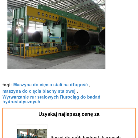
Maszyna do cięcia stali na długość
tagi:
,
maszyna do cięcia blachy stalowej
,
Wytwarzanie rur stalowych Rurociąg do badań
hydrostatycznych
Uzyskaj najlepszą cenę za
Sprzęt do prób hydrostatycznych