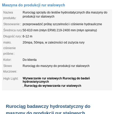
Maszyna do produkcji rur stalowych
Nazwa
Rurociąg sprzętu do testów hydrostatycznych dla maszyny do
produkcji rur stalowych
produktu:
Stosowanie::
przeprowadzić próbę szczelności i ciśnienie hydrauliczne
Średnica rury:
50-610 mm (młyn ERW) 219-2400 mm (młyn spiralny)
Długość rury::
6-12 m
maks.
20mpa, 50mpa, w zależności od zużycia rury
ciśnienie
próbne::
Kolor:
Do klienta
Słowo
Rurociąg do maszyny do produkcji rur stalowych
kluczowe:
Wytwarzanie rur stalowych Rurociąg do badań
High Light:
hydrostatycznych
Rurociąg do wytwarzania rur stalowych
,
Rurociąg badawczy hydrostatyczny do
maszyny do produkcji rur stalowych