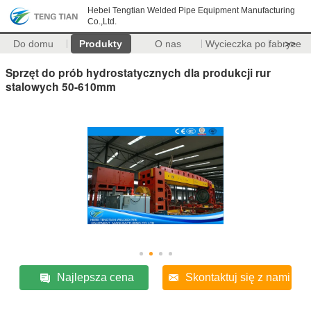
Hebei Tengtian Welded Pipe Equipment Manufacturing
Co.,Ltd.
Do domu
Produkty
O nas
Wycieczka po fabryce
>>
Sprzęt do prób hydrostatycznych dla produkcji rur
stalowych 50-610mm
Najlepsza cena
Skontaktuj się z nami