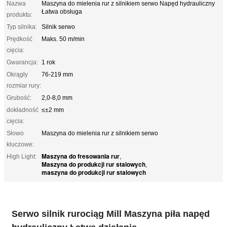
Nazwa
Maszyna do mielenia rur z silnikiem serwo Napęd hydrauliczny
Łatwa obsługa
produktu:
Typ silnika:
Silnik serwo
Prędkość
Maks. 50 m/min
cięcia:
Gwarancja:
1 rok
Okrągły
76-219 mm
rozmiar rury:
Grubość:
2,0-8,0 mm
dokładność
≤±2 mm
cięcia:
Słowo
Maszyna do mielenia rur z silnikiem serwo
kluczowe:
Maszyna do fresowania rur
High Light:
,
Maszyna do produkcji rur stalowych
,
maszyna do produkcji rur stalowych
Serwo silnik rurociąg Mill Maszyna piła napęd