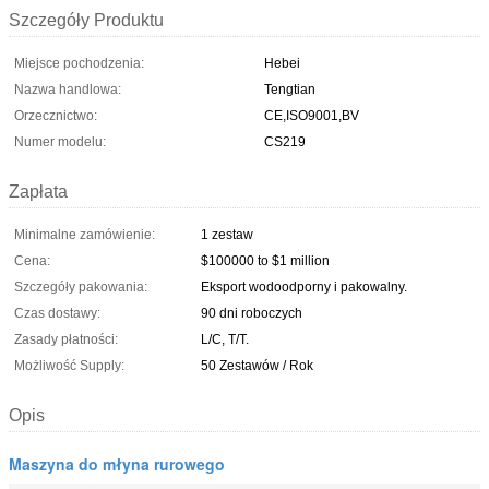
Szczegóły Produktu
Miejsce pochodzenia:
Hebei
Nazwa handlowa:
Tengtian
Orzecznictwo:
CE,ISO9001,BV
Numer modelu:
CS219
Zapłata
Minimalne zamówienie:
1 zestaw
Cena:
$100000 to $1 million
Szczegóły pakowania:
Eksport wodoodporny i pakowalny.
Czas dostawy:
90 dni roboczych
Zasady płatności:
L/C, T/T.
Możliwość Supply:
50 Zestawów / Rok
Opis
Maszyna do młyna rurowego