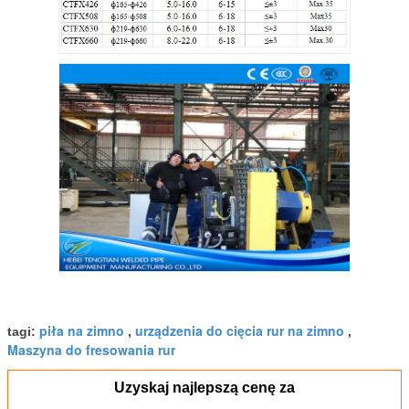
piła na zimno
urządzenia do cięcia rur na zimno
tagi:
,
,
Maszyna do fresowania rur
Uzyskaj najlepszą cenę za