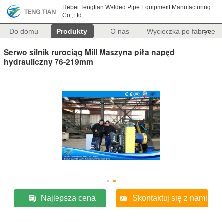
Hebei Tengtian Welded Pipe Equipment Manufacturing
Co.,Ltd.
Do domu
Produkty
O nas
Wycieczka po fabryce
>>
Serwo silnik rurociąg Mill Maszyna piła napęd
hydrauliczny 76-219mm
Najlepsza cena
Skontaktuj się z nami