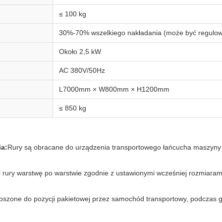
≤ 100 kg
30%-70% wszelkiego nakładania (może być regulo
Około 2,5 kW
AC 380V/50Hz
L7000mm × W800mm × H1200mm
≤ 850 kg
ia:
Rury są obracane do urządzenia transportowego łańcucha maszyny 
i rury warstwę po warstwie zgodnie z ustawionymi wcześniej rozmiaram
szone do pozycji pakietowej przez samochód transportowy, podczas g