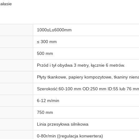
ałasie
1000≤L≤6000mm
≤ 300 mm
500 mm
Przód i tył obydwa 3 metry, łącznie 6 metrów.
Płyty tkankowe, papiery kompozytowe, tkaniny nienas
Szerokość:60-100 mm OD:250 mm ID:55 lub 76 m
6-12 m/min
750 mm
Linia przesyłowa silnikowa
0-80r/min ((regulacja konwertera)