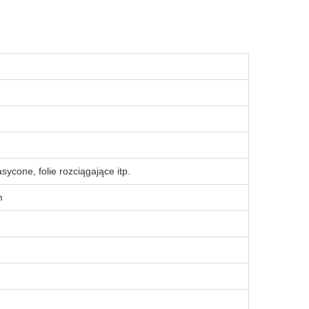
ycone, folie rozciągające itp.
m