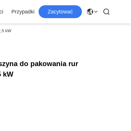
ci
Przypadki
Zacytować
2,5 kW
zyna do pakowania rur
5 kW