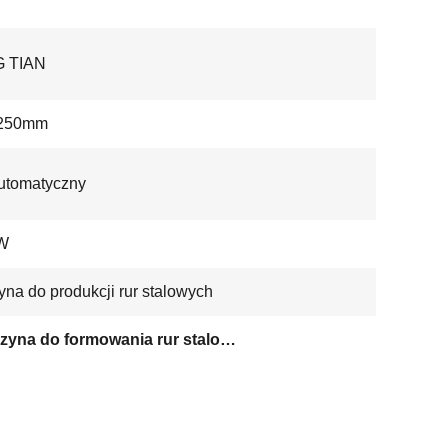
 TIAN
250mm
utomatyczny
kW
na do produkcji rur stalowych
2Maszyna do formowania rur stalowych o mocy 0