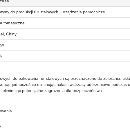
tość
zyny do produkcji rur stalowych i urządzenia pomocnicze
automatyczne
ei, Chiny
kw
ok
owych do pakowania rur stalowych są przeznaczone do zbierania, układ
rwencji, jednocześnie eliminując hałas i wstrząsy uderzeniowe podczas 
 i eliminując potencjalne zagrożenia dla bezpieczeństwa.
owania
y