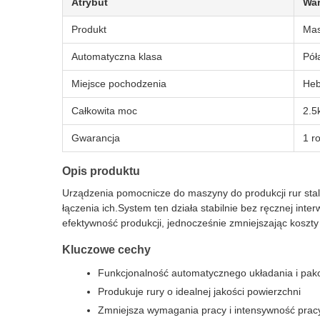
Atrybut
War
Produkt
Mas
Automatyczna klasa
Pół
Miejsce pochodzenia
Heb
Całkowita moc
2.5
Gwarancja
1 r
Opis produktu
Urządzenia pomocnicze do maszyny do produkcji rur stal
łączenia ich.System ten działa stabilnie bez ręcznej inte
efektywność produkcji, jednocześnie zmniejszając koszty
Kluczowe cechy
Funkcjonalność automatycznego układania i pak
Produkuje rury o idealnej jakości powierzchni
Zmniejsza wymagania pracy i intensywność prac