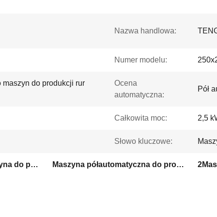
Nazwa handlowa:
TENG
Numer modelu:
250x
maszyn do produkcji rur
Ocena
Pół a
automatyczna:
Całkowita moc:
2,5 
Słowo kluczowe:
Maszy
Semiautomatyczna maszyna do produkcji rur metalowych
Maszyna półautomatyczna do produkcji rur stalowych