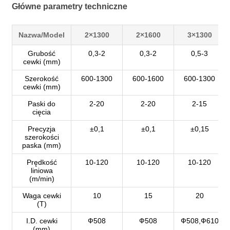
Główne parametry techniczne
Nazwa/Model
2×1300
2×1600
3×1300
Grubość
0,3-2
0,3-2
0,5-3
cewki (mm)
Szerokość
600-1300
600-1600
600-1300
cewki (mm)
Paski do
2-20
2-20
2-15
cięcia
Precyzja
±0,1
±0,1
±0,15
szerokości
paska (mm)
Prędkość
10-120
10-120
10-120
liniowa
(m/min)
Waga cewki
10
15
20
(T)
I.D. cewki
Ф508
Ф508
Ф508,Ф610
(mm)