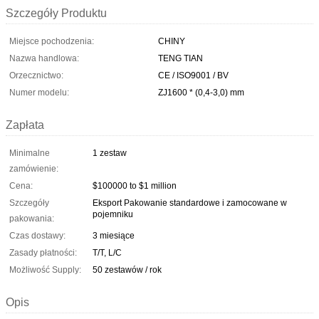
Szczegóły Produktu
Miejsce pochodzenia:
CHINY
Nazwa handlowa:
TENG TIAN
Orzecznictwo:
CE / ISO9001 / BV
Numer modelu:
ZJ1600 * (0,4-3,0) mm
Zapłata
Minimalne
1 zestaw
zamówienie:
Cena:
$100000 to $1 million
Szczegóły
Eksport Pakowanie standardowe i zamocowane w
pojemniku
pakowania:
Czas dostawy:
3 miesiące
Zasady płatności:
T/T, L/C
Możliwość Supply:
50 zestawów / rok
Opis