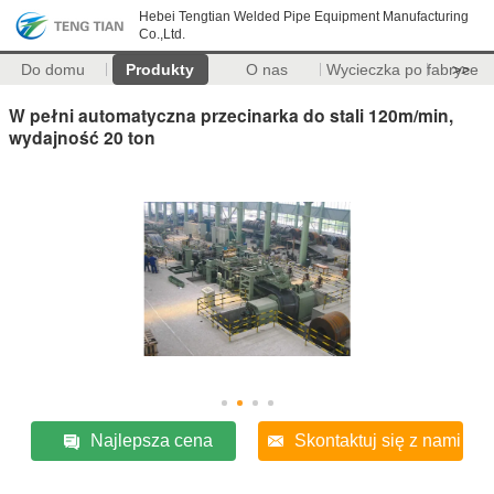
Hebei Tengtian Welded Pipe Equipment Manufacturing
Co.,Ltd.
Do domu
Produkty
O nas
Wycieczka po fabryce
>>
W pełni automatyczna przecinarka do stali 120m/min,
wydajność 20 ton
Najlepsza cena
Skontaktuj się z nami