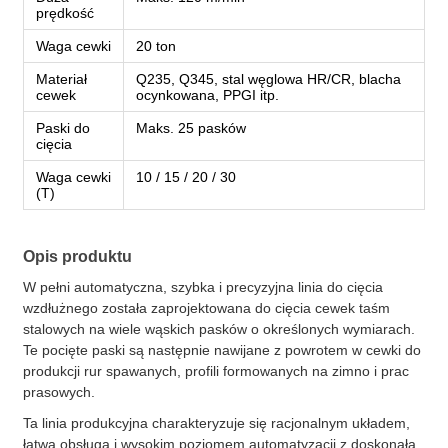
prędkość
Waga cewki
20 ton
Materiał
Q235, Q345, stal węglowa HR/CR, blacha
cewek
ocynkowana, PPGI itp.
Paski do
Maks. 25 pasków
cięcia
Waga cewki
10 / 15 / 20 / 30
(T)
Opis produktu
W pełni automatyczna, szybka i precyzyjna linia do cięcia
wzdłużnego została zaprojektowana do cięcia cewek taśm
stalowych na wiele wąskich pasków o określonych wymiarach.
Te pocięte paski są następnie nawijane z powrotem w cewki do
produkcji rur spawanych, profili formowanych na zimno i prac
prasowych.
Ta linia produkcyjna charakteryzuje się racjonalnym układem,
łatwą obsługą i wysokim poziomem automatyzacji z doskonałą