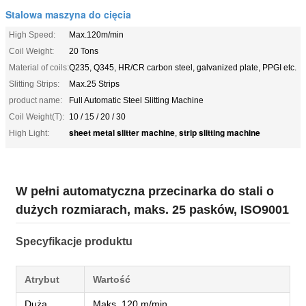
Stalowa maszyna do cięcia
High Speed:
Max.120m/min
Coil Weight:
20 Tons
Material of coils:
Q235, Q345, HR/CR carbon steel, galvanized plate, PPGI etc.
Slitting Strips:
Max.25 Strips
product name:
Full Automatic Steel Slitting Machine
Coil Weight(T):
10 / 15 / 20 / 30
sheet metal slitter machine
strip slitting machine
High Light:
,
W pełni automatyczna przecinarka do stali o
dużych rozmiarach, maks. 25 pasków, ISO9001
Specyfikacje produktu
Atrybut
Wartość
Duża
Maks. 120 m/min