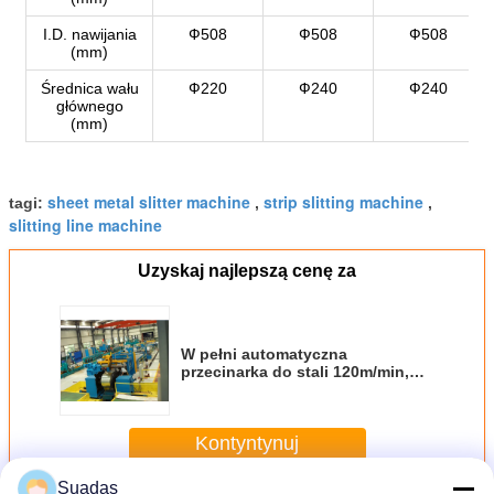
I.D. nawijania
Ф508
Ф508
Ф508
(mm)
Średnica wału
Ф220
Ф240
Ф240
głównego
(mm)
sheet metal slitter machine
strip slitting machine
tagi:
,
,
slitting line machine
Uzyskaj najlepszą cenę za
W pełni automatyczna
przecinarka do stali 120m/min,
wydajność 20 ton
Kontyntynuj
Suadas