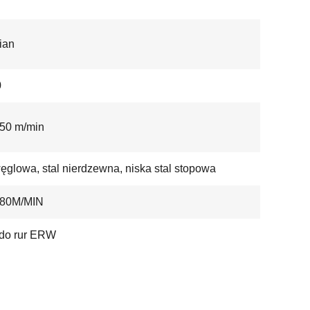
ian
0
50 m/min
węglowa, stal nierdzewna, niska stal stopowa
80M/MIN
 do rur ERW