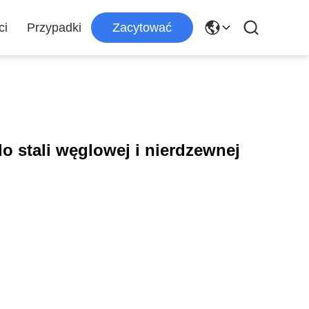
ci
Przypadki
Zacytować
 stali węglowej i nierdzewnej