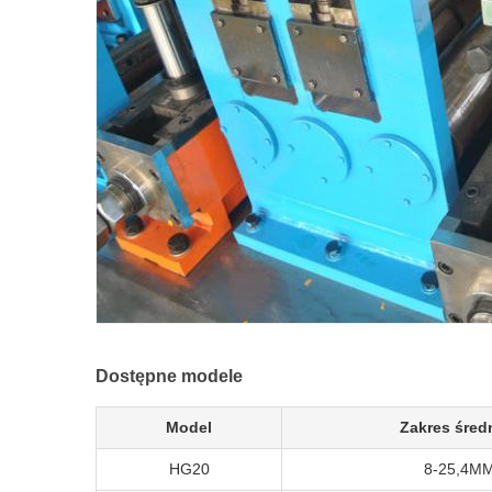
Dostępne modele
Model
Zakres śred
HG20
8-25,4M