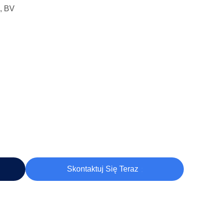
, BV
Skontaktuj Się Teraz