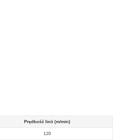
Prędkość linii (m/min)
120