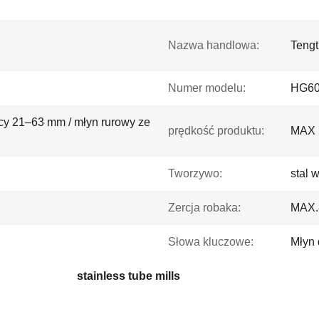
Nazwa handlowa:
Tengt
Numer modelu:
HG6
cy 21–63 mm / młyn rurowy ze
prędkość produktu:
MAX 
Tworzywo:
stal 
Zercja robaka:
MAX.
Słowa kluczowe:
Młyn
stainless tube mills