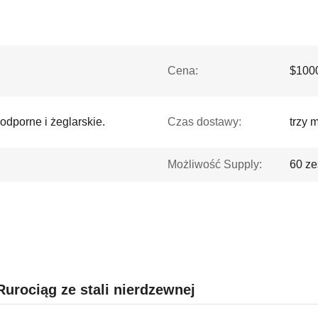
Cena:
$1000
dporne i żeglarskie.
Czas dostawy:
trzy 
Możliwość Supply:
60 ze
urociąg ze stali nierdzewnej