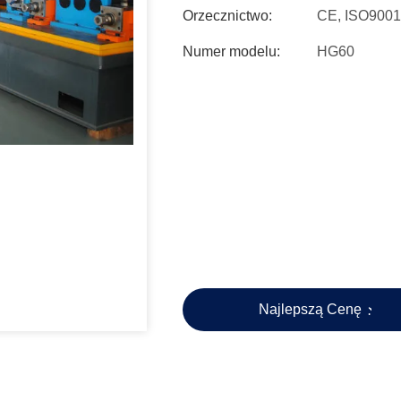
Orzecznictwo:
CE, ISO9001
Numer modelu:
HG60
Najlepszą Cenę