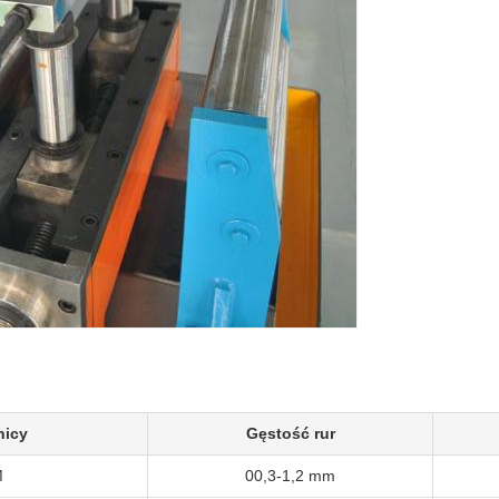
nicy
Gęstość rur
M
00,3-1,2 mm