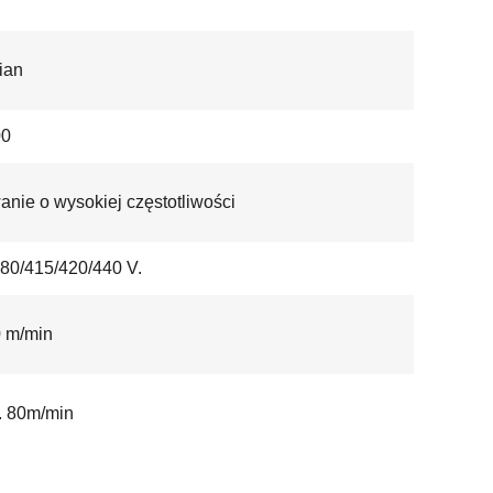
ian
0
nie o wysokiej częstotliwości
80/415/420/440 V.
 m/min
. 80m/min