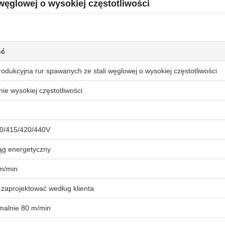
węglowej o wysokiej częstotliwości
ść
rodukcyjna rur spawanych ze stali węglowej o wysokiej częstotliwości
ie wysokiej częstotliwości
0/415/420/440V
ąg energetyczny
m/min
zaprojektować według klienta
alnie 80 m/min