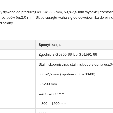
orzystywana do produkcji Φ19-Φ63,5 mm, δ0,8-2,5 mm wysokiej częstot
urociągów (δ≤2,0 mm).Skład sprzętu waha się od odwojownika do piły c
i ściany.
Specyfikacja
Zgodnie z GB700-88 lub GB1591-88
Stal niskoemisyjna, stali niskiego stopnia δ
00,8-2,5 mm (zgodnie z GB708-88)
60-200 mm
Φ450-Φ550 mm
Φ800-Φ1200 mm