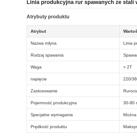
Linia produkcyjna rur spawanych ze stali 
Atrybuty produktu
Atrybut
Warto
Nazwa młyna
Linia p
Rodzaj spawania
Spawan
Waga
> 2T
napięcie
220/38
Zastosowanie
Ruroci
Pojemność produkcyjna
30-80 
Specjalne wymagania
Można 
Prędkość produktu
Maksym