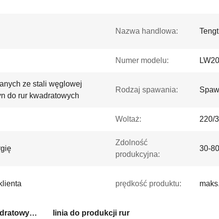
Nazwa handlowa:
Tengt
Numer modelu:
LW20
wanych ze stali węglowej
Rodzaj spawania:
Spawa
yn do rur kwadratowych
Woltaż:
220/3
Zdolność
gię
30-80
produkcyjna:
lienta
prędkość produktu:
maks
Maszyna do robienia kwadratowych rur
linia do produkcji rur