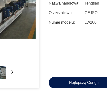
Nazwa handlowa:
Tengtian
Orzecznictwo:
CE ISO
Numer modelu:
LW200
Najlepszą Cenę