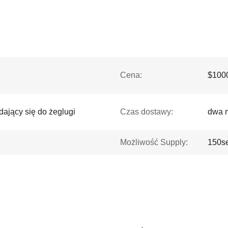
Cena:
$1000
ający się do żeglugi
Czas dostawy:
dwa 
Możliwość Supply:
150se