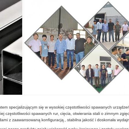
ntem specjalizującym się w wysokiej częstotliwości spawanych urządzeń
j częstotliwości spawanych rur, cięcia, otwierania stali o zimnym zgię
ami z zaawansowaną konfiguracją., stabilna jakość i doskonała wydaj