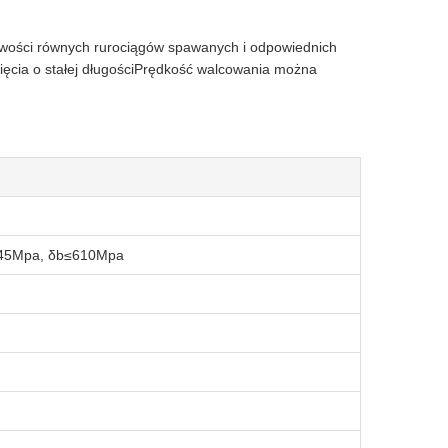
liwości równych rurociągów spawanych i odpowiednich
ięcia o stałej długościPrędkość walcowania można
s≤345Mpa, δb≤610Mpa