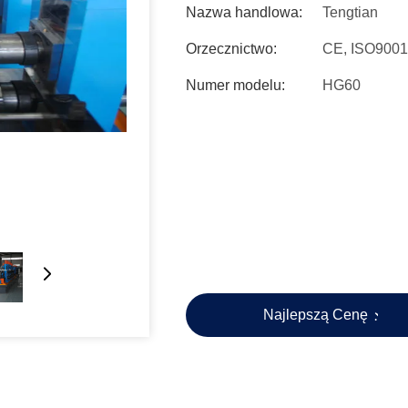
Nazwa handlowa:
Tengtian
Orzecznictwo:
CE, ISO9001
Numer modelu:
HG60
Najlepszą Cenę