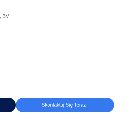
, BV
Skontaktuj Się Teraz