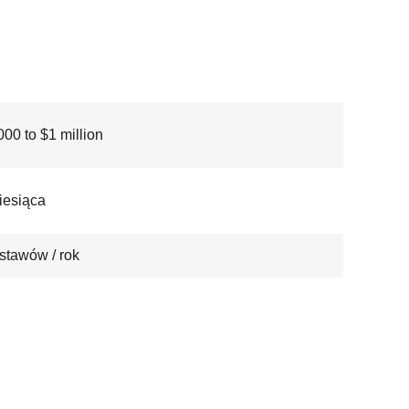
00 to $1 million
iesiąca
stawów / rok