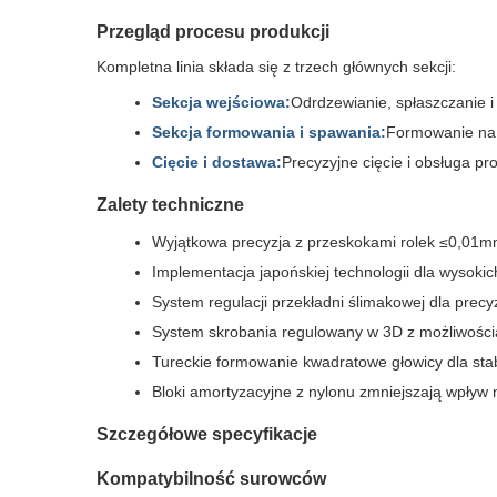
Przegląd procesu produkcji
Kompletna linia składa się z trzech głównych sekcji:
Sekcja wejściowa:
Odrdzewianie, spłaszczanie 
Sekcja formowania i spawania:
Formowanie na z
Cięcie i dostawa:
Precyzyjne cięcie i obsługa p
Zalety techniczne
Wyjątkowa precyzja z przeskokami rolek ≤0,01m
Implementacja japońskiej technologii dla wysok
System regulacji przekładni ślimakowej dla prec
System skrobania regulowany w 3D z możliwości
Tureckie formowanie kwadratowe głowicy dla stabi
Bloki amortyzacyjne z nylonu zmniejszają wpływ n
Szczegółowe specyfikacje
Kompatybilność surowców