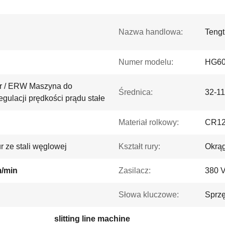
Nazwa handlowa:
Tengt
Numer modelu:
HG6
ur / ERW Maszyna do
Średnica:
32-1
gulacji prędkości prądu stałe
Materiał rolkowy:
CR1
r ze stali węglowej
Kształt rury:
Okrąg
/min
Zasilacz:
380 V
Słowa kluczowe:
Sprzę
slitting line machine