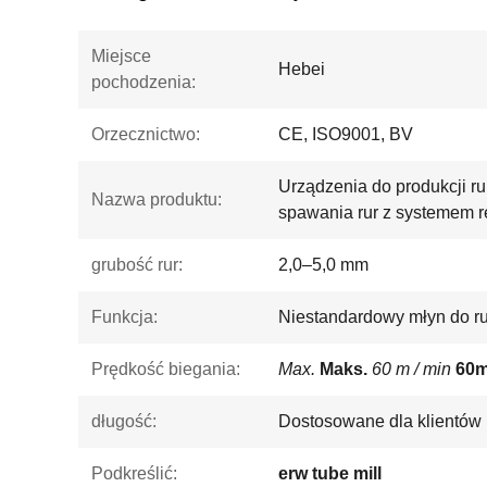
Miejsce
Hebei
pochodzenia:
Orzecznictwo:
CE, ISO9001, BV
Urządzenia do produkcji r
Nazwa produktu:
spawania rur z systemem re
grubość rur:
2,0–5,0 mm
Funkcja:
Niestandardowy młyn do ru
Prędkość biegania:
Max.
Maks.
60 m / min
60m
długość:
Dostosowane dla klientów
Podkreślić:
erw tube mill