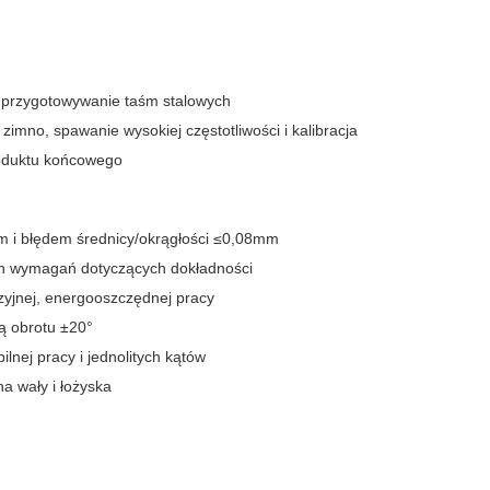
i przygotowywanie taśm stalowych
imno, spawanie wysokiej częstotliwości i kalibracja
roduktu końcowego
m i błędem średnicy/okrągłości ≤0,08mm
ich wymagań dotyczących dokładności
yzyjnej, energooszczędnej pracy
ą obrotu ±20°
lnej pracy i jednolitych kątów
a wały i łożyska