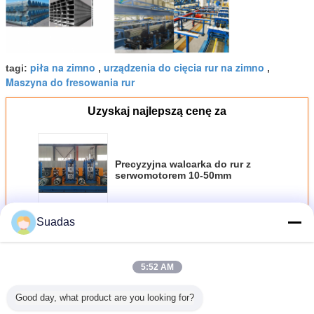
piła na zimno
urządzenia do cięcia rur na zimno
tagi:
,
,
Maszyna do fresowania rur
Uzyskaj najlepszą cenę za
Precyzyjna walcarka do rur z
serwomotorem 10-50mm
Kontyntynuj
Suadas
Maszyna do młyna rurowego
Jeszcze
5:52 AM
Good day, what product are you looking for?