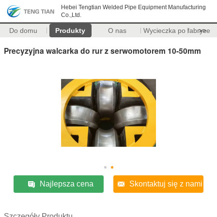
Hebei Tengtian Welded Pipe Equipment Manufacturing
Co.,Ltd.
Do domu
Produkty
O nas
Wycieczka po fabryce
>>
Precyzyjna walcarka do rur z serwomotorem 10-50mm
Najlepsza cena
Skontaktuj się z nami
Szczegóły Produktu