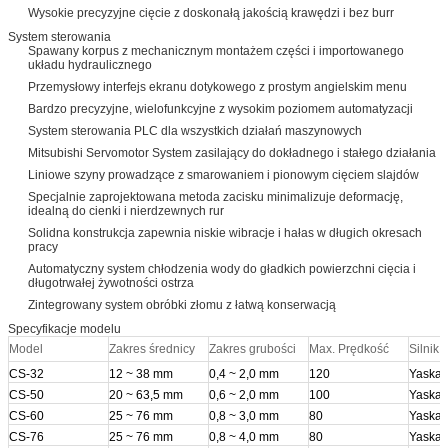
Wysokie precyzyjne cięcie z doskonałą jakością krawędzi i bez burr
System sterowania
Spawany korpus z mechanicznym montażem części i importowanego
układu hydraulicznego
Przemysłowy interfejs ekranu dotykowego z prostym angielskim menu
Bardzo precyzyjne, wielofunkcyjne z wysokim poziomem automatyzacji
System sterowania PLC dla wszystkich działań maszynowych
Mitsubishi Servomotor System zasilający do dokładnego i stałego działania
Liniowe szyny prowadzące z smarowaniem i pionowym cięciem slajdów
Specjalnie zaprojektowana metoda zacisku minimalizuje deformację,
idealną do cienki i nierdzewnych rur
Solidna konstrukcja zapewnia niskie wibracje i hałas w długich okresach
pracy
Automatyczny system chłodzenia wody do gładkich powierzchni cięcia i
długotrwałej żywotności ostrza
Zintegrowany system obróbki złomu z łatwą konserwacją
Specyfikacje modelu
Model
Zakres średnicy
Zakres grubości
Max. Prędkość
Silnik
CS-32
12 ~ 38 mm
0,4 ~ 2,0 mm
120
Yaska
CS-50
20 ~ 63,5 mm
0,6 ~ 2,0 mm
100
Yaska
CS-60
25 ~ 76 mm
0,8 ~ 3,0 mm
80
Yaska
CS-76
25 ~ 76 mm
0,8 ~ 4,0 mm
80
Yaska