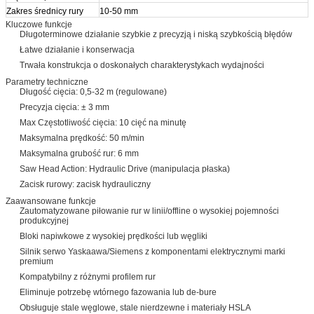
Zakres średnicy rury
10-50 mm
Kluczowe funkcje
Długoterminowe działanie szybkie z precyzją i niską szybkością błędów
Łatwe działanie i konserwacja
Trwała konstrukcja o doskonałych charakterystykach wydajności
Parametry techniczne
Długość cięcia: 0,5-32 m (regulowane)
Precyzja cięcia: ± 3 mm
Max Częstotliwość cięcia: 10 cięć na minutę
Maksymalna prędkość: 50 m/min
Maksymalna grubość rur: 6 mm
Saw Head Action: Hydraulic Drive (manipulacja płaska)
Zacisk rurowy: zacisk hydrauliczny
Zaawansowane funkcje
Zautomatyzowane piłowanie rur w linii/offline o wysokiej pojemności
produkcyjnej
Bloki napiwkowe z wysokiej prędkości lub węgliki
Silnik serwo Yaskaawa/Siemens z komponentami elektrycznymi marki
premium
Kompatybilny z różnymi profilem rur
Eliminuje potrzebę wtórnego fazowania lub de-bure
Obsługuje stale węglowe, stale nierdzewne i materiały HSLA