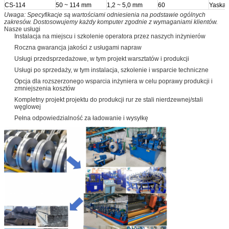
CS-114
50 ~ 114 mm
1,2 ~ 5,0 mm
60
Yaska
Uwaga: Specyfikacje są wartościami odniesienia na podstawie ogólnych
zakresów. Dostosowujemy każdy komputer zgodnie z wymaganiami klientów.
Nasze usługi
Instalacja na miejscu i szkolenie operatora przez naszych inżynierów
Roczna gwarancja jakości z usługami napraw
Usługi przedsprzedażowe, w tym projekt warsztatów i produkcji
Usługi po sprzedaży, w tym instalacja, szkolenie i wsparcie techniczne
Opcja dla rozszerzonego wsparcia inżyniera w celu poprawy produkcji i
zmniejszenia kosztów
Kompletny projekt projektu do produkcji rur ze stali nierdzewnej/stali
węglowej
Pełna odpowiedzialność za ładowanie i wysyłkę