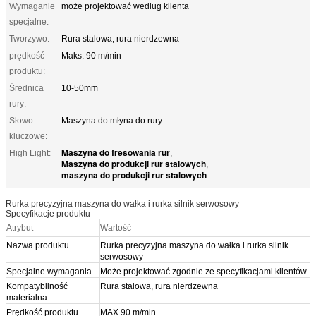
Wymaganie
może projektować według klienta
specjalne:
Tworzywo:
Rura stalowa, rura nierdzewna
prędkość
Maks. 90 m/min
produktu:
Średnica
10-50mm
rury:
Słowo
Maszyna do młyna do rury
kluczowe:
Maszyna do fresowania rur
High Light:
,
Maszyna do produkcji rur stalowych
,
maszyna do produkcji rur stalowych
Rurka precyzyjna maszyna do wałka i rurka silnik serwosowy
Specyfikacje produktu
Atrybut
Wartość
Nazwa produktu
Rurka precyzyjna maszyna do wałka i rurka silnik
serwosowy
Specjalne wymagania
Może projektować zgodnie ze specyfikacjami klientów
Kompatybilność
Rura stalowa, rura nierdzewna
materialna
Prędkość produktu
MAX 90 m/min