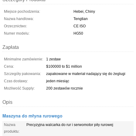
Miejsce pochodzenia:
Hebei, Chiny
Nazwa handlowa:
Tengtian
Orzecznictwo:
CE ISO
Numer modelu:
HG50
Zapłata
Minimalne zamówienie:
1 zestaw
Cena:
$100000 to $1 million
Szczegóły pakowania:
zapakowane w materiał nadający się do żeglugi
Czas dostawy:
jeden miesiąc
Możliwość Supply:
200 zestawów rocznie
Opis
Maszyna do młyna rurowego
Nazwa
Precyzyjna walcarka do rur i serwomotor piły rurowej
produktu: