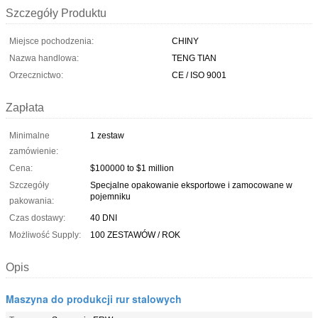
Szczegóły Produktu
Miejsce pochodzenia:
CHINY
Nazwa handlowa:
TENG TIAN
Orzecznictwo:
CE / ISO 9001
Zapłata
Minimalne
1 zestaw
zamówienie:
Cena:
$100000 to $1 million
Szczegóły
Specjalne opakowanie eksportowe i zamocowane w
pojemniku
pakowania:
Czas dostawy:
40 DNI
Możliwość Supply:
100 ZESTAWÓW / ROK
Opis
Maszyna do produkcji rur stalowych