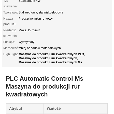
Typ
Spawanie ERW
spawania:
Tworzywo:
Stal węglowa, stal niskostopowa
Nazwa
Precyzyjny młyn rurkowy
produktu:
Prędkość
Maks. 15 m/min
spawania:
Funkcja:
Wytrzymały
Marnować:
mniej odpadów materiałowych
Maszyna do produkcji rur kwadratowych PLC
High Light:
,
Maszyny do produkcji rur kwadratowych
,
Maszyna do produkcji rur kwadratowych Ms
PLC Automatic Control Ms
Maszyna do produkcji rur
kwadratowych
Atrybut
Wartość