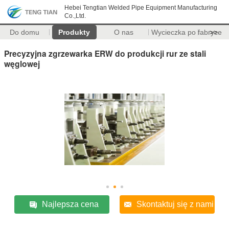
Hebei Tengtian Welded Pipe Equipment Manufacturing
Co.,Ltd.
Do domu
Produkty
O nas
Wycieczka po fabryce
>>
Precyzyjna zgrzewarka ERW do produkcji rur ze stali
węglowej
Najlepsza cena
Skontaktuj się z nami