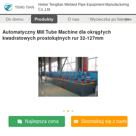
Hebei Tengtian Welded Pipe Equipment Manufacturing
Co.,Ltd.
Do domu
Produkty
O nas
Wycieczka po fabryce
>>
Automatyczny Mill Tube Machine dla okrągłych
kwadratowych prostokątnych rur 32-127mm
Najlepsza cena
Skontaktuj się z nami