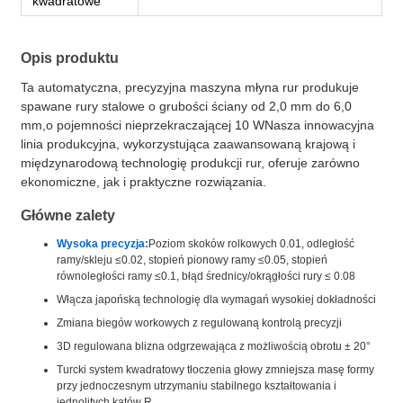
kwadratowe
Opis produktu
Ta automatyczna, precyzyjna maszyna młyna rur produkuje
spawane rury stalowe o grubości ściany od 2,0 mm do 6,0
mm,o pojemności nieprzekraczającej 10 WNasza innowacyjna
linia produkcyjna, wykorzystująca zaawansowaną krajową i
międzynarodową technologię produkcji rur, oferuje zarówno
ekonomiczne, jak i praktyczne rozwiązania.
Główne zalety
Wysoka precyzja:
Poziom skoków rolkowych 0.01, odległość
ramy/skleju ≤0.02, stopień pionowy ramy ≤0.05, stopień
równoległości ramy ≤0.1, błąd średnicy/okrągłości rury ≤ 0.08
Włącza japońską technologię dla wymagań wysokiej dokładności
Zmiana biegów workowych z regulowaną kontrolą precyzji
3D regulowana blizna odgrzewająca z możliwością obrotu ± 20°
Turcki system kwadratowy tłoczenia głowy zmniejsza masę formy
przy jednoczesnym utrzymaniu stabilnego kształtowania i
jednolitych kątów R