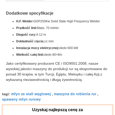
Dodatkowe specyfikacje
H.F. Welder:
GGP250Kw Solid State High Frequency Welder
Prędkość linii:
Maks. 70 m/min
Długość rury:
4-12 m
Dokładność cięcia:
±1 mm
Instalacja mocy elektrycznej:
około 600 kW
Wielkość całej linii:
około 80×8m
Jako certyfikowany producent CE i ISO9001:2008, nasze
wysokiej jakości maszyny do produkcji rur są eksportowane do
ponad 30 krajów, w tym Turcji, Egiptu, Meksyku i całej Azji,z
wykazaną niezawodnością i długą żywotnością.
młyn ze stali węglowej
maszyna do robienia rur
tagi:
,
,
spawany młyn rurowy
Uzyskaj najlepszą cenę za