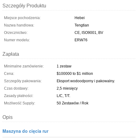
Szczegóły Produktu
Miejsce pochodzenia:
Hebei
Nazwa handlowa:
Tengtian
Orzecznictwo:
CE, ISO9001, BV
Numer modelu:
ERW76
Zapłata
Minimalne zamówienie:
1 zestaw
Cena:
$100000 to $1 million
Szczegóły pakowania:
Eksport wodoodporny i pakowalny.
Czas dostawy:
2,5 miesięcy
Zasady płatności:
L/C, T/T.
Możliwość Supply:
50 Zestawów / Rok
Opis
Maszyna do cięcia rur