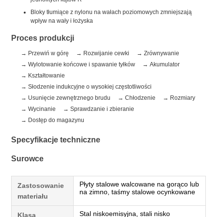
Bloky tłumiące z nylonu na wałach poziomowych zmniejszają
wpływ na wały i łożyska
Proces produkcji
Przewiń w górę
Rozwijanie cewki
Zrównywanie
Wylotowanie końcowe i spawanie tyłków
Akumulator
Kształtowanie
Słodzenie indukcyjne o wysokiej częstotliwości
Usunięcie zewnętrznego brudu
Chłodzenie
Rozmiary
Wycinanie
Sprawdzanie i zbieranie
Dostęp do magazynu
Specyfikacje techniczne
Surowce
Płyty stalowe walcowane na gorąco lub
Zastosowanie
na zimno, taśmy stalowe ocynkowane
materiału
Stal niskoemisyjna, stali nisko
Klasa