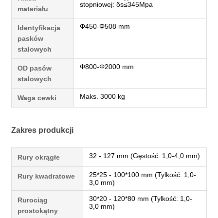
stopniowej: δs≤345Mpa
materiału
Φ450-Φ508 mm
Identyfikacja
pasków
stalowych
Φ800-Φ2000 mm
OD pasów
stalowych
Maks. 3000 kg
Waga cewki
Zakres produkcji
32 - 127 mm (Gęstość: 1,0-4,0 mm)
Rury okrągłe
25*25 - 100*100 mm (Tylkość: 1,0-
Rury kwadratowe
3,0 mm)
30*20 - 120*80 mm (Tylkość: 1,0-
Rurociąg
3,0 mm)
prostokątny