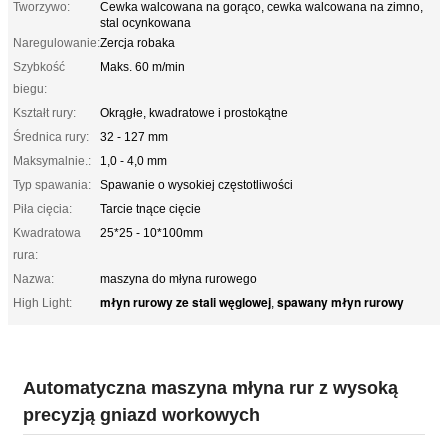
Tworzywo:
Cewka walcowana na gorąco, cewka walcowana na zimno,
stal ocynkowana
Naregulowanie:
Zercja robaka
Szybkość
Maks. 60 m/min
biegu:
Kształt rury:
Okrągłe, kwadratowe i prostokątne
Średnica rury:
32 - 127 mm
Maksymalnie.:
1,0 - 4,0 mm
Typ spawania:
Spawanie o wysokiej częstotliwości
Piła cięcia:
Tarcie tnące cięcie
Kwadratowa
25*25 - 10*100mm
rura:
Nazwa:
maszyna do młyna rurowego
młyn rurowy ze stali węglowej
spawany młyn rurowy
High Light:
,
Automatyczna maszyna młyna rur z wysoką
precyzją gniazd workowych