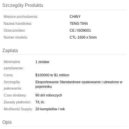
Szczegóły Produktu
Miejsce pochodzenia:
CHINY
Nazwa handlowa:
TENG TIAN
Orzecznictwo:
CE / ISO9001
Numer modelu:
CTL-1600 x 5mm
Zapłata
Minimalne
1 zestaw
zamówienie:
Cena:
$100000 to $1 million
Szczegóły
Eksportowanie Standardowe opakowanie i utrwalone w
pojemniku
pakowania:
Czas dostawy:
90 dni roboczych
Zasady płatności:
T/t, l/c
Możliwość Supply:
20 kompletów / rok
Opis