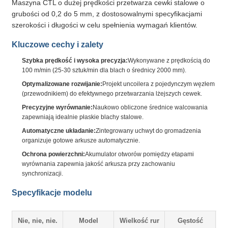
Maszyna CTL o dużej prędkości przetwarza cewki stalowe o
grubości od 0,2 do 5 mm, z dostosowalnymi specyfikacjami
szerokości i długości w celu spełnienia wymagań klientów.
Kluczowe cechy i zalety
Szybka prędkość i wysoka precyzja:
Wykonywane z prędkością do
100 m/min (25-30 sztuk/min dla blach o średnicy 2000 mm).
Optymalizowane rozwijanie:
Projekt uncoilera z pojedynczym węzłem
(przewodnikiem) do efektywnego przetwarzania lżejszych cewek.
Precyzyjne wyrównanie:
Naukowo obliczone średnice walcowania
zapewniają idealnie płaskie blachy stalowe.
Automatyczne układanie:
Zintegrowany uchwyt do gromadzenia
organizuje gotowe arkusze automatycznie.
Ochrona powierzchni:
Akumulator otworów pomiędzy etapami
wyrównania zapewnia jakość arkusza przy zachowaniu
synchronizacji.
Specyfikacje modelu
Nie, nie, nie.
Model
Wielkość rur
Gęstość