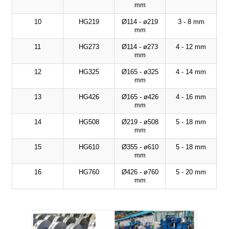
mm
10
HG219
Ø114 - ø219
3 - 8 mm
mm
11
HG273
Ø114 - ø273
4 - 12 mm
mm
12
HG325
Ø165 - ø325
4 - 14 mm
mm
13
HG426
Ø165 - ø426
4 - 16 mm
mm
14
HG508
Ø219 - ø508
5 - 18 mm
mm
15
HG610
Ø355 - ø610
5 - 18 mm
mm
16
HG760
Ø426 - ø760
5 - 20 mm
mm