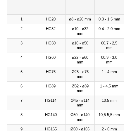
1
HG20
ø8 - ø20 mm
0.3 - 1,5 mm
2
HG32
ø10 - ø32
0.4 - 2,0 mm
mm
3
HG50
ø16 - ø50
00,7 - 2,5
mm
mm
4
HG60
ø22 - ø60
00,9 - 3,0
mm
mm
5
HG76
Ø25 - ø76
1 - 4 mm
mm
6
HG89
Ø32 - ø89
1 - 4,5 mm
mm
7
HG114
Ø45 - ø114
10,5 mm
mm
8
HG140
Ø50 - ø140
10,5-5,5 mm
mm
9
HG165
Ø60 - ø165
2 - 6 mm