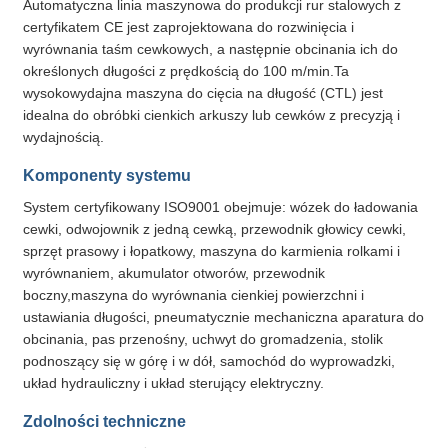
Automatyczna linia maszynowa do produkcji rur stalowych z
certyfikatem CE jest zaprojektowana do rozwinięcia i
wyrównania taśm cewkowych, a następnie obcinania ich do
określonych długości z prędkością do 100 m/min.Ta
wysokowydajna maszyna do cięcia na długość (CTL) jest
idealna do obróbki cienkich arkuszy lub cewków z precyzją i
wydajnością.
Komponenty systemu
System certyfikowany ISO9001 obejmuje: wózek do ładowania
cewki, odwojownik z jedną cewką, przewodnik głowicy cewki,
sprzęt prasowy i łopatkowy, maszyna do karmienia rolkami i
wyrównaniem, akumulator otworów, przewodnik
boczny,maszyna do wyrównania cienkiej powierzchni i
ustawiania długości, pneumatycznie mechaniczna aparatura do
obcinania, pas przenośny, uchwyt do gromadzenia, stolik
podnoszący się w górę i w dół, samochód do wyprowadzki,
układ hydrauliczny i układ sterujący elektryczny.
Zdolności techniczne