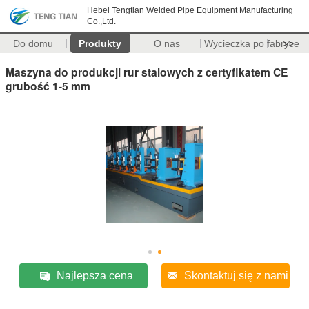
Hebei Tengtian Welded Pipe Equipment Manufacturing
Co.,Ltd.
Do domu
Produkty
O nas
Wycieczka po fabryce
>>
Maszyna do produkcji rur stalowych z certyfikatem CE
grubość 1-5 mm
Najlepsza cena
Skontaktuj się z nami