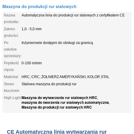
Maszyna do produkcji rur stalowych
Nazwa
Automatyczna linia do produkcji rur stalowych z certyfikatem CE
produktu:
Zakres
1,0 - 5,0 mm
grubości:
Po
Inżynierowie dostępni do obsługi za granicą
usłudze
sprzedaży:
Prędkość
0-100 m/min
cięcia:
Materiial:
HRC; CRC; ŻOŁNIERZ AMERYKAŃSKI; KOLOR STAL
Słowo
Stalowa maszyna do produkcji rur
kluczowe:
Maszyna do wytwarzania rur stalowych HRC
High Light:
,
maszyna do tworzenia rur stalowych automatyczna
,
Maszyna do produkcji rur stalowych HRC
CE Automatyczna linia wytwarzania rur